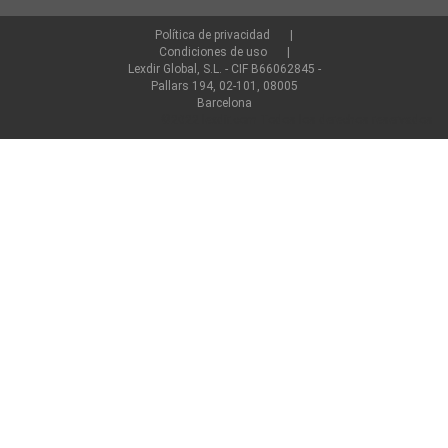
Política de privacidad
Condiciones de uso
Lexdir Global, S.L. - CIF B66062845 -
Pallars 194, 02-101, 08005
Barcelona
©2022 lexdir.com Todos los derechos reservados