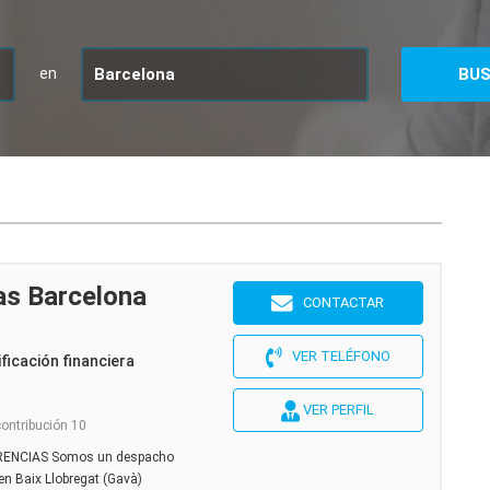
en
s Barcelona
CONTACTAR
VER TELÉFONO
ficación financiera
VER PERFIL
contribución 10
ENCIAS Somos un despacho
en Baix Llobregat (Gavà)