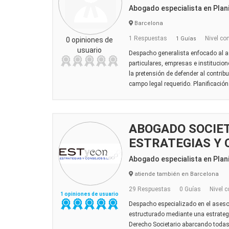
Abogado especialista en Plani
Barcelona
1 Respuestas
Nivel co
1 Guías
0 opiniones de
usuario
Despacho generalista enfocado al a
particulares, empresas e institucio
la pretensión de defender al contrib
campo legal requerido. Planificación F
ABOGADO SOCIET
ESTRATEGIAS Y
Abogado especialista en Plani
atiende también en Barcelona
29 Respuestas
0 Guías
Nivel c
1 opiniones de usuario
Despacho especializado en el ases
estructurado mediante una estrategi
Derecho Societario abarcando todas