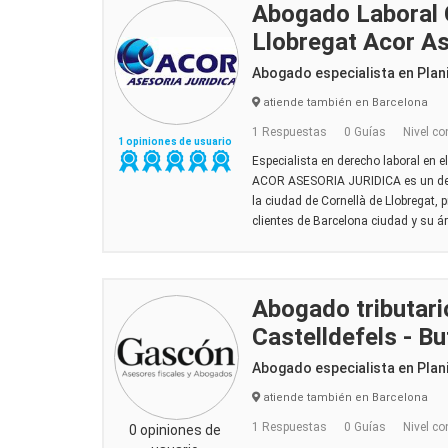
Abogado Laboral 
Llobregat Acor As
Abogado especialista en Plani
atiende también en Barcelona
1 Respuestas
0 Guías
Nivel co
1 opiniones de usuario
Especialista en derecho laboral en e
ACOR ASESORIA JURIDICA es un de
la ciudad de Cornellà de Llobregat, 
clientes de Barcelona ciudad y su áre
Abogado tributario
Castelldefels - B
Abogado especialista en Plani
atiende también en Barcelona
1 Respuestas
0 Guías
Nivel co
0 opiniones de