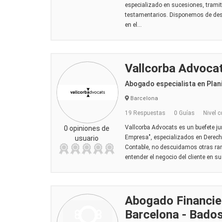
especializado en sucesiones, tramit
testamentarios. Disponemos de desp
en el...
Vallcorba Advoca
Abogado especialista en Plani
Barcelona
19 Respuestas
0 Guías
Nivel c
Vallcorba Advocats es un buefete jur
0 opiniones de
Empresa", especializados en Derecho
usuario
Contable, no descuidamos otras ram
entender el negocio del cliente en su
Abogado Financier
Barcelona - Bado