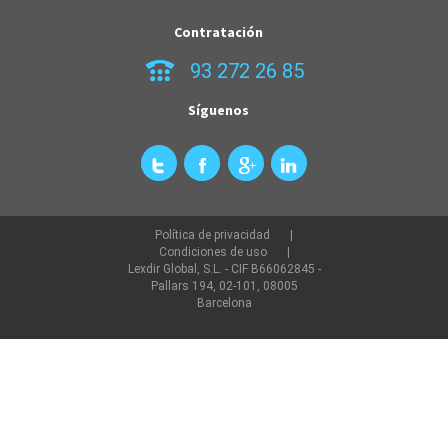
Contratación
93 272 26 85
Síguenos
Política de privacidad
Condiciones de uso
Lexdir Global, S.L. - CIF B66062845 -
Pallars 194, 02-101, 08005
Barcelona
©2022 lexdir.com Todos los derechos reservados