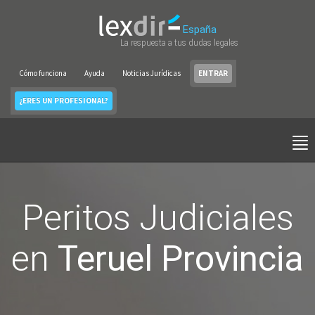
España
La respuesta a tus dudas legales
Cómo funciona
Ayuda
Noticias Jurídicas
ENTRAR
¿ERES UN PROFESIONAL?
Peritos Judiciales
en
Teruel Provincia