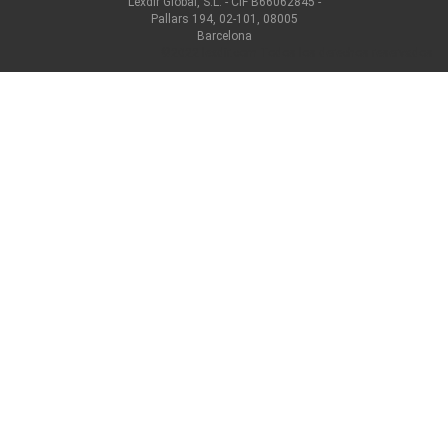
Lexdir Global, S.L. - CIF B66062845 -
Pallars 194, 02-101, 08005
Barcelona
©2022 lexdir.com Todos los derechos reservados