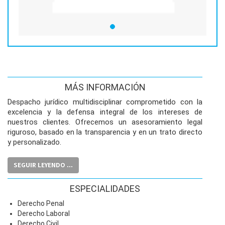
MÁS INFORMACIÓN
Despacho jurídico multidisciplinar comprometido con la
excelencia y la defensa integral de los intereses de
nuestros clientes. Ofrecemos un asesoramiento legal
riguroso, basado en la transparencia y en un trato directo
y personalizado.
Nuestro equipo combina experiencia y dedicación para
SEGUIR LEYENDO ...
aportar soluciones estratégicas en diversas áreas del
derecho, garantizando siempre la máxima confidencialidad
y rigor profesional. Entendemos la abogacía como un
ESPECIALIDADES
servicio de confianza y proximidad, orientado a obtener
Derecho Penal
los mejores resultados para quienes depositan su
Derecho Laboral
seguridad jurídica en nuestras manos.
Derecho Civil