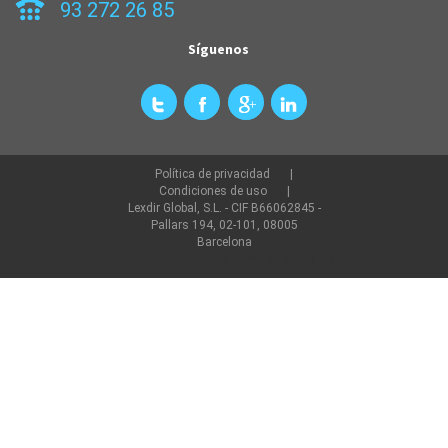
93 272 26 85
Síguenos
Política de privacidad
Condiciones de uso
Lexdir Global, S.L. - CIF B66062845 -
Pallars 194, 02-101, 08005
Barcelona
©2022 lexdir.com Todos los derechos reservados