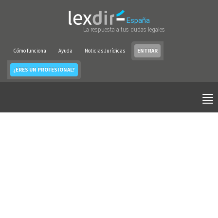
España
La respuesta a tus dudas legales
Cómo funciona
Ayuda
Noticias Jurídicas
ENTRAR
¿ERES UN PROFESIONAL?