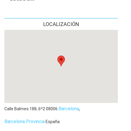
Estamos a su disposición para atender sus consultas y
ofrecerle la asistencia legal que requiere.
LOCALIZACIÓN
Barcelona
,
Calle Balmes 188, 6º2
08006
Barcelona Provincia
España