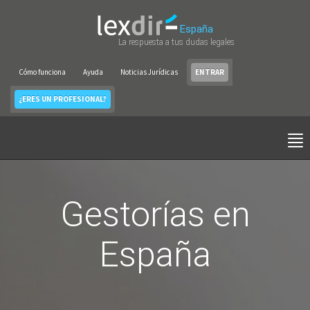
España
La respuesta a tus dudas legales
Cómo funciona
Ayuda
Noticias Jurídicas
ENTRAR
¿ERES UN PROFESIONAL?
Gestorías en
España