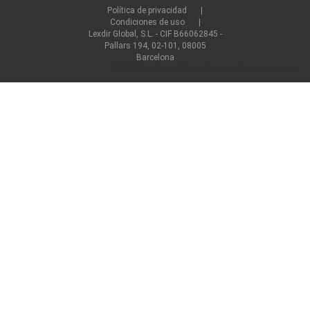
Política de privacidad
Condiciones de uso
Lexdir Global, S.L. - CIF B66062845 -
Pallars 194, 02-101, 08005
Barcelona
©2022 lexdir.com Todos los derechos reservados