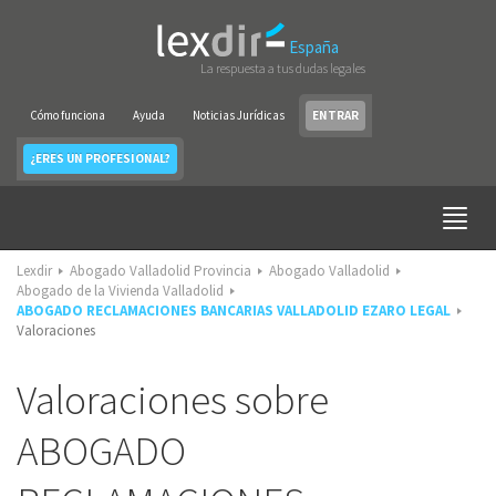
España
La respuesta a tus dudas legales
Cómo funciona
Ayuda
Noticias Jurídicas
ENTRAR
¿ERES UN PROFESIONAL?
Lexdir
Abogado Valladolid Provincia
Abogado Valladolid
Abogado de la Vivienda Valladolid
ABOGADO RECLAMACIONES BANCARIAS VALLADOLID EZARO LEGAL
Valoraciones
Valoraciones sobre
ABOGADO