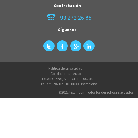
Contratación
93 272 26 85
Síguenos
Política de privacidad
Condiciones de uso
Lexdir Global, S.L. - CIF B66062845 -
Pallars 194, 02-101, 08005 Barcelona
©2022 lexdir.com Todos los derechos reservados