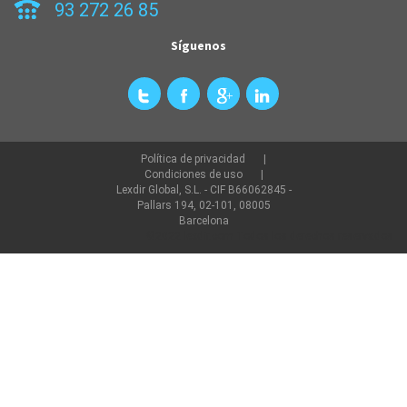
93 272 26 85
Síguenos
Política de privacidad
Condiciones de uso
Lexdir Global, S.L. - CIF B66062845 -
Pallars 194, 02-101, 08005
Barcelona
©2022 lexdir.com Todos los derechos reservados