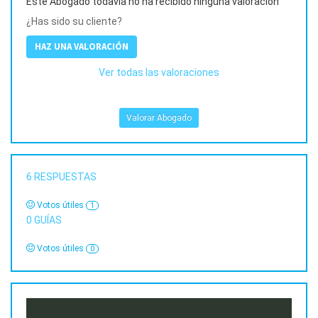
Este Abogado todavía no ha recibido ninguna valoración
¿Has sido su cliente?
HAZ UNA VALORACIÓN
Ver todas las valoraciones
Valorar Abogado
6
RESPUESTAS
Votos útiles
1
0
GUÍAS
Votos útiles
0