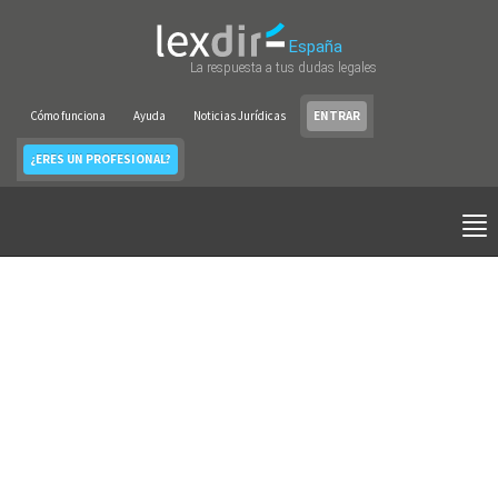
España
La respuesta a tus dudas legales
Cómo funciona
Ayuda
Noticias Jurídicas
ENTRAR
¿ERES UN PROFESIONAL?