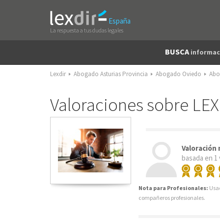
España
La respuesta a tus dudas legales
BUSCA
informac
Lexdir
Abogado Asturias Provincia
Abogado Oviedo
Abo
Valoraciones sobre 
Valoración
basada en 1 
Nota para Profesionales:
Usad
compañeros profesionales.