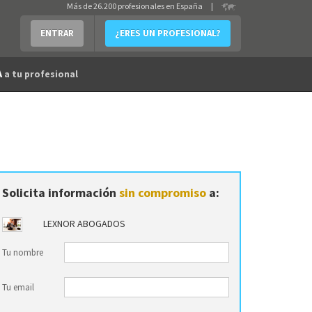
Más de 26.200 profesionales en España
|
ENTRAR
¿ERES UN PROFESIONAL?
A
a tu profesional
Solicita información
sin compromiso
a:
LEXNOR ABOGADOS
Tu nombre
Tu email