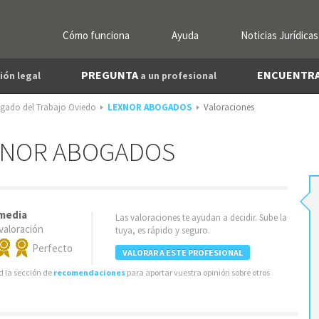
Cómo funciona
Ayuda
Noticias Jurídicas
PREGUNTA
ENCUENTR
ión legal
a un profesional
gado del Trabajo Oviedo
LEXNOR ABOGADOS
Valoraciones
LEXNOR ABOGADOS
 media
Las valoraciones te ayudan a decidir. Sube la
valoración
tuya, es rápido y seguro.
Perfecto
VALORAR A ESTE PROFESIONAL
 la sección de
recomendaciones
para aportar vuestra opinión sobre otros