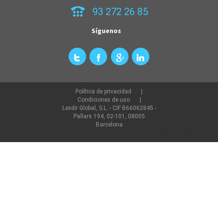
93 272 26 85
Síguenos
Política de privacidad
Condiciones de uso
Lexdir Global, S.L. - CIF B66062845 -
Pallars 194, 02-101, 08005
Barcelona
©2022 lexdir.com Todos los derechos reservados