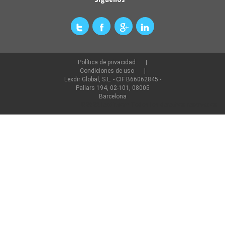
Política de privacidad
Condiciones de uso
Lexdir Global, S.L. - CIF B66062845 -
Pallars 194, 02-101, 08005
Barcelona
©2022 lexdir.com Todos los derechos reservados