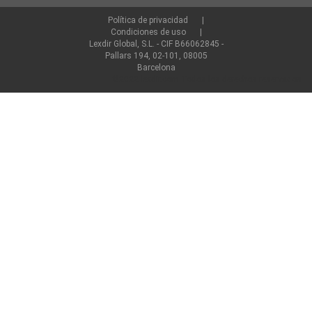
Política de privacidad
Condiciones de uso
Lexdir Global, S.L. - CIF B66062845 -
Pallars 194, 02-101, 08005
Barcelona
©2022 lexdir.com Todos los derechos reservados