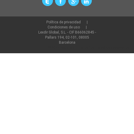
Política de privacidad
Condiciones de uso
Lexdir Global, S.L. - CIF B66062845 -
Pallars 194, 02-101, 08005
Barcelona
©2022 lexdir.com Todos los derechos reservados