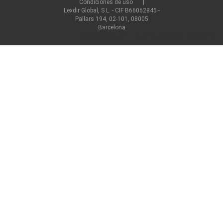
Condiciones de uso
Lexdir Global, S.L. - CIF B66062845 -
Pallars 194, 02-101, 08005
Barcelona
©2022 lexdir.com Todos los derechos reservados