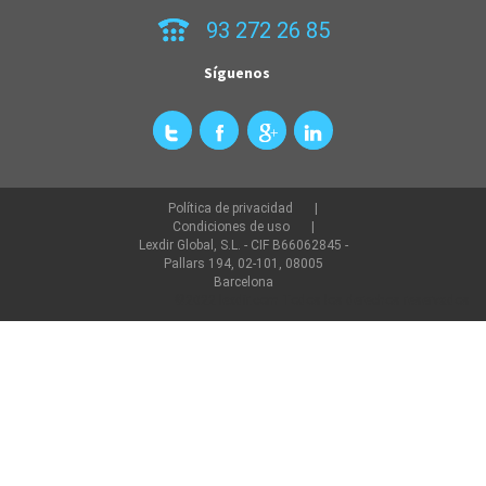
93 272 26 85
Síguenos
Política de privacidad
Condiciones de uso
Lexdir Global, S.L. - CIF B66062845 -
Pallars 194, 02-101, 08005
Barcelona
©2022 lexdir.com Todos los derechos reservados