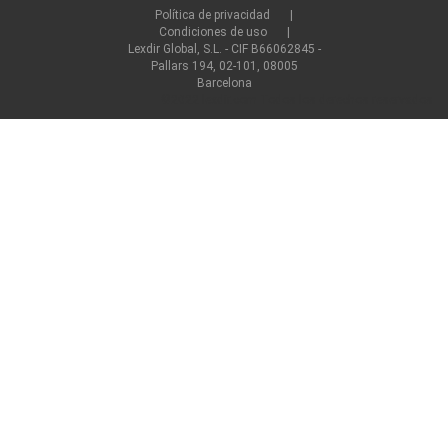
Política de privacidad
Condiciones de uso
Lexdir Global, S.L. - CIF B66062845 -
Pallars 194, 02-101, 08005
Barcelona
©2022 lexdir.com Todos los derechos reservados