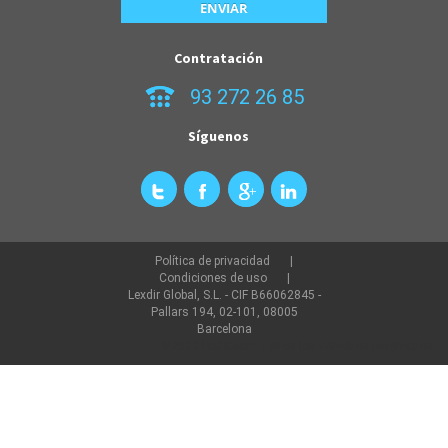
Contratación
93 272 26 85
Síguenos
Política de privacidad
Condiciones de uso
Lexdir Global, S.L. - CIF B66062845 -
Pallars 194, 02-101, 08005
Barcelona
©2022 lexdir.com Todos los derechos reservados