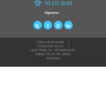
93 272 26 85
Síguenos
Política de privacidad
Condiciones de uso
Lexdir Global, S.L. - CIF B66062845 -
Pallars 194, 02-101, 08005
Barcelona
©2022 lexdir.com Todos los derechos reservados