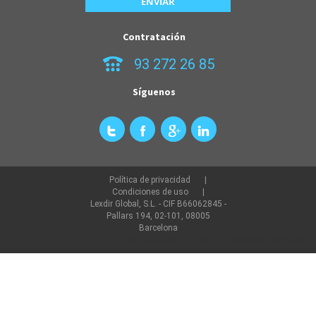
Contratación
93 272 26 85
Síguenos
Política de privacidad
Condiciones de uso
Lexdir Global, S.L. - CIF B66062845 -
Pallars 194, 02-101, 08005
Barcelona
©2022 lexdir.com Todos los derechos reservados