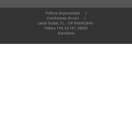
Política de privacidad
Condiciones de uso
Lexdir Global, S.L. - CIF B66062845 -
Pallars 194, 02-101, 08005
Barcelona
©2022 lexdir.com Todos los derechos reservados