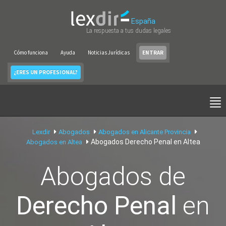
España
La respuesta a tus dudas legales
Cómo funciona
Ayuda
Noticias Jurídicas
ENTRAR
¿ERES UN PROFESIONAL?
Lexdir
Abogados
Abogados en Alicante Provincia
Abogados Derecho Penal en Altea
Abogados en Altea
Abogados de
Derecho Penal
en