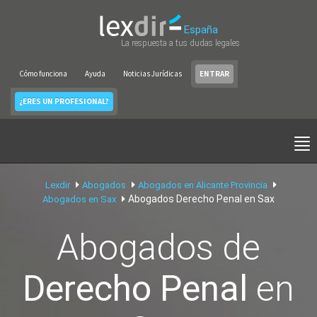
España
La respuesta a tus dudas legales
Cómo funciona
Ayuda
Noticias Jurídicas
ENTRAR
¿ERES UN PROFESIONAL?
Lexdir
Abogados
Abogados en Alicante Provincia
Abogados Derecho Penal en Sax
Abogados en Sax
Abogados de
Derecho Penal
en