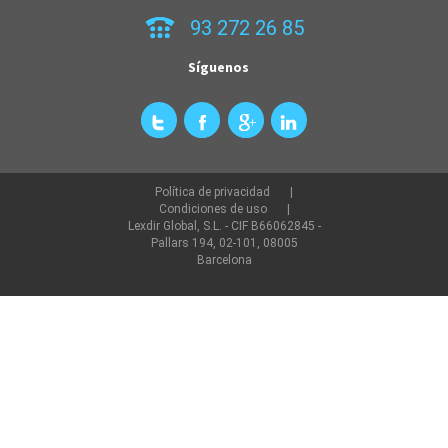
93 272 26 85
Síguenos
Política de privacidad
Condiciones de uso
Lexdir Global, S.L. - CIF B66062845 -
Pallars 194, 02-101, 08005
Barcelona
©2022 lexdir.com Todos los derechos reservados