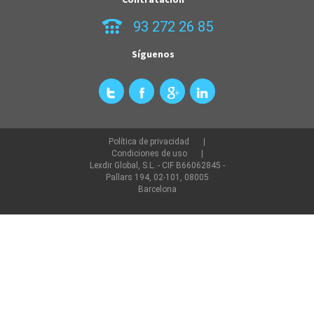
93 272 26 85
Síguenos
Política de privacidad
Condiciones de uso
Lexdir Global, S.L. - CIF B66062845 -
Pallars 194, 02-101, 08005
Barcelona
©2022 lexdir.com Todos los derechos reservados