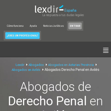
España
La respuesta a tus dudas legales
Cómo funciona
Ayuda
Noticias Jurídicas
ENTRAR
¿ERES UN PROFESIONAL?
Lexdir
Abogados
Abogados en Asturias Provincia
Abogados Derecho Penal en Avilés
Abogados en Avilés
Abogados de
Derecho Penal
en