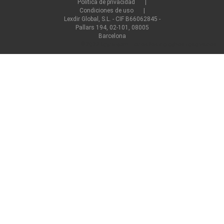
Política de privacidad
Condiciones de uso
Lexdir Global, S.L. - CIF B66062845 -
Pallars 194, 02-101, 08005
Barcelona
©2022 lexdir.com Todos los derechos reservados