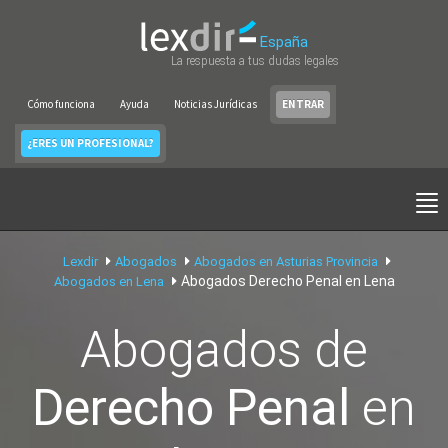
España
La respuesta a tus dudas legales
Cómo funciona
Ayuda
Noticias Jurídicas
ENTRAR
¿ERES UN PROFESIONAL?
Lexdir
Abogados
Abogados en Asturias Provincia
Abogados Derecho Penal en Lena
Abogados en Lena
Abogados de
Derecho Penal
en