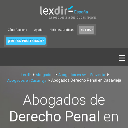
España
La respuesta a tus dudas legales
Cómo funciona
Ayuda
Noticias Jurídicas
ENTRAR
¿ERES UN PROFESIONAL?
Lexdir
Abogados
Abogados en Ávila Provincia
Abogados Derecho Penal en Casavieja
Abogados en Casavieja
Abogados de
Derecho Penal
en