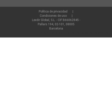
Política de privacidad
Condiciones de uso
Lexdir Global, S.L. - CIF B66062845 -
Pallars 194, 02-101, 08005
Barcelona
©2022 lexdir.com Todos los derechos reservados