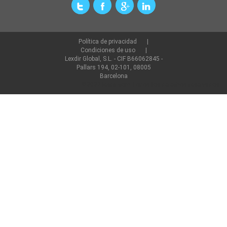
Política de privacidad
Condiciones de uso
Lexdir Global, S.L. - CIF B66062845 -
Pallars 194, 02-101, 08005
Barcelona
©2022 lexdir.com Todos los derechos reservados