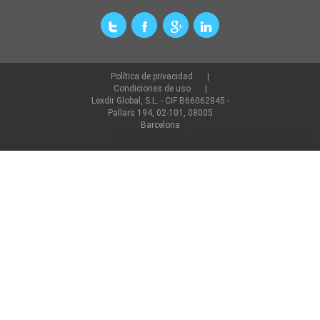
Política de privacidad
Condiciones de uso
Lexdir Global, S.L. - CIF B66062845 -
Pallars 194, 02-101, 08005
Barcelona
©2022 lexdir.com Todos los derechos reservados