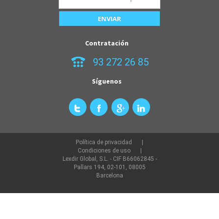
Contratación
93 272 26 85
Síguenos
Política de privacidad
Condiciones de uso
Lexdir Global, S.L. - CIF B66062845 -
Pallars 194, 02-101, 08005
Barcelona
©2022 lexdir.com Todos los derechos reservados