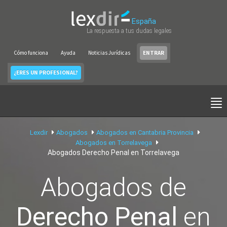
España
La respuesta a tus dudas legales
Cómo funciona
Ayuda
Noticias Jurídicas
ENTRAR
¿ERES UN PROFESIONAL?
Lexdir
Abogados
Abogados en Cantabria Provincia
Abogados en Torrelavega
Abogados Derecho Penal en Torrelavega
Abogados de
Derecho Penal
en