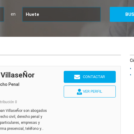
en
C
 VillaseÑor
CONTACTAR
echo Penal
VER PERFIL
tribución 0
eban VillaseÑor son abogados
echo civil, derecho penal y
 particulares, empresas y
ma presencial, teléfono y...