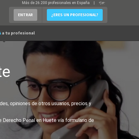
Más de 26.200 profesionales en España
|
ENTRAR
¿ERES UN PROFESIONAL?
A
a tu profesional
te
es, opiniones de otros usuarios, precios y
de Derecho Penal en Huete vía formulario de