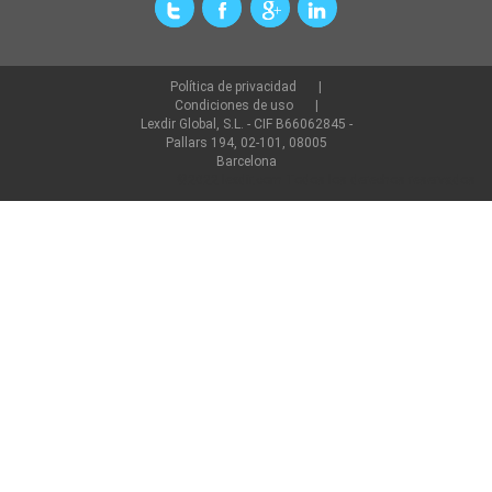
Política de privacidad
Condiciones de uso
Lexdir Global, S.L. - CIF B66062845 -
Pallars 194, 02-101, 08005
Barcelona
©2022 lexdir.com Todos los derechos reservados