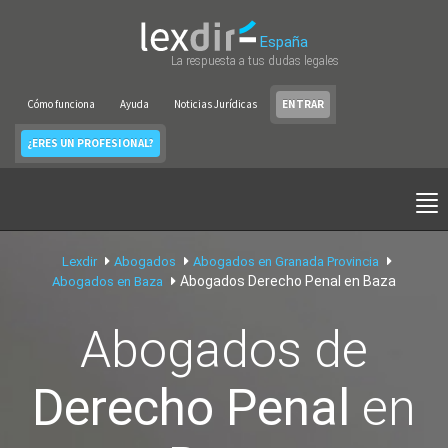
España
La respuesta a tus dudas legales
Cómo funciona
Ayuda
Noticias Jurídicas
ENTRAR
¿ERES UN PROFESIONAL?
Lexdir
Abogados
Abogados en Granada Provincia
Abogados Derecho Penal en Baza
Abogados en Baza
Abogados de
Derecho Penal
en