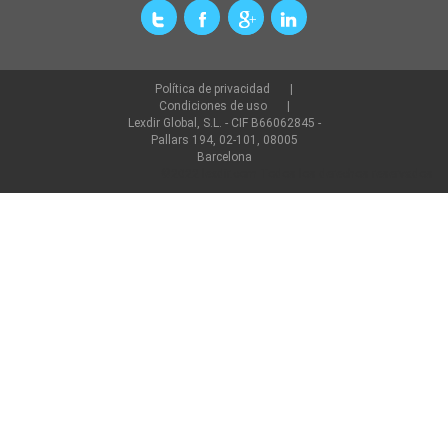
Política de privacidad
Condiciones de uso
Lexdir Global, S.L. - CIF B66062845 -
Pallars 194, 02-101, 08005
Barcelona
©2022 lexdir.com Todos los derechos reservados