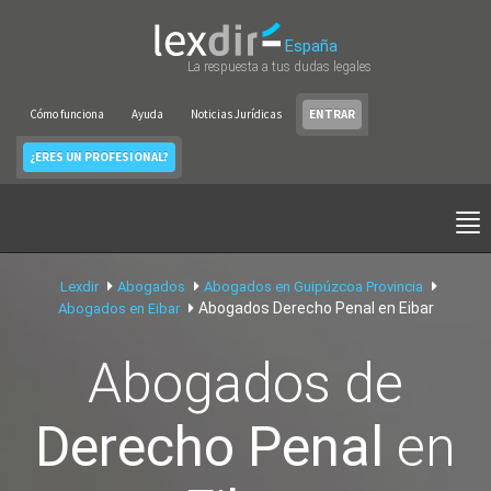
España
La respuesta a tus dudas legales
Cómo funciona
Ayuda
Noticias Jurídicas
ENTRAR
¿ERES UN PROFESIONAL?
Lexdir
Abogados
Abogados en Guipúzcoa Provincia
Abogados Derecho Penal en Eibar
Abogados en Eibar
Abogados de
Derecho Penal
en