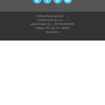
Política de privacidad
Condiciones de uso
Lexdir Global, S.L. - CIF B66062845 -
Pallars 194, 02-101, 08005
Barcelona
©2022 lexdir.com Todos los derechos reservados