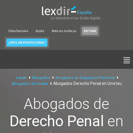
España
La respuesta a tus dudas legales
Cómo funciona
Ayuda
Noticias Jurídicas
ENTRAR
¿ERES UN PROFESIONAL?
Lexdir
Abogados
Abogados en Guipúzcoa Provincia
Abogados Derecho Penal en Urretxu
Abogados en Urretxu
Abogados de
Derecho Penal
en