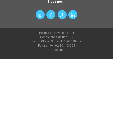
Síguenos
Política de privacidad
Condiciones de uso
Lexdir Global, S.L. - CIF B66062845 -
Pallars 194, 02-101, 08005
Barcelona
©2022 lexdir.com Todos los derechos reservados