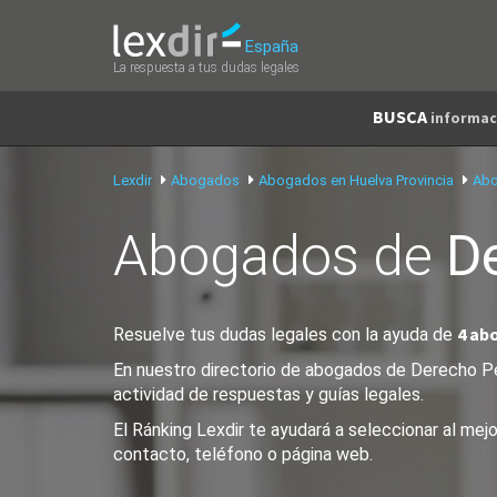
España
La respuesta a tus dudas legales
BUSCA
informac
Lexdir
Abogados
Abogados en Huelva Provincia
Abo
Abogados de
D
4 ab
Resuelve tus dudas legales con la ayuda de
En nuestro directorio de abogados de Derecho Pen
actividad de respuestas y guías legales.
El Ránking Lexdir te ayudará a seleccionar al me
contacto, teléfono o página web.