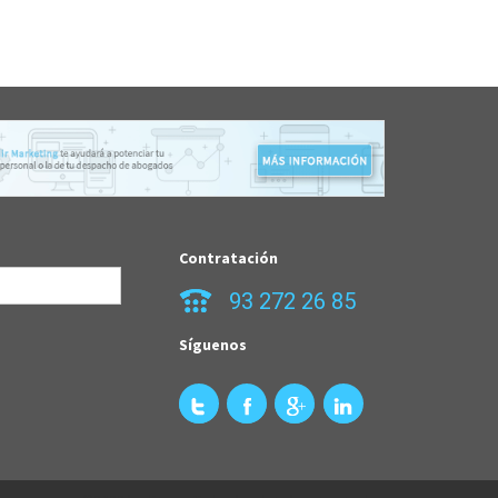
Contratación
93 272 26 85
Síguenos