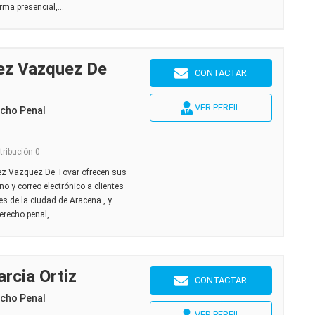
rma presencial,...
ez Vazquez De
CONTACTAR
VER PERFIL
echo Penal
tribución 0
z Vazquez De Tovar ofrecen sus
no y correo electrónico a clientes
es de la ciudad de Aracena , y
erecho penal,...
rcia Ortiz
CONTACTAR
echo Penal
VER PERFIL