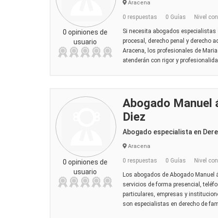
Aracena
0 respuestas
0 Guías
Nivel con
Si necesita abogados especialistas e
0 opiniones de
procesal, derecho penal y derecho a
usuario
Aracena, los profesionales de Maria
atenderán con rigor y profesionali
Abogado Manuel á
Diez
Abogado especialista en Der
Aracena
0 respuestas
0 Guías
Nivel con
0 opiniones de
usuario
Los abogados de Abogado Manuel á
servicios de forma presencial, teléfo
particulares, empresas y institucion
son especialistas en derecho de fami