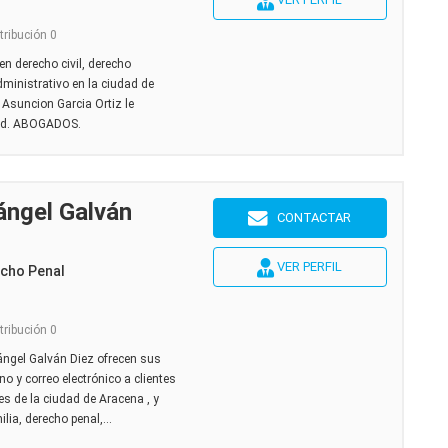
tribución 0
n derecho civil, derecho
dministrativo en la ciudad de
 Asuncion Garcia Ortiz le
dad. ABOGADOS.
ngel Galván
CONTACTAR
VER PERFIL
echo Penal
tribución 0
ngel Galván Diez ofrecen sus
no y correo electrónico a clientes
es de la ciudad de Aracena , y
lia, derecho penal,...