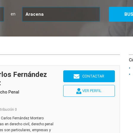
en
C
los Fernández
CONTACTAR
z
VER PERFIL
echo Penal
tribución 0
 Carlos Fernández Montero
s en derecho civil, derecho penal
tes son particulares, empresas y