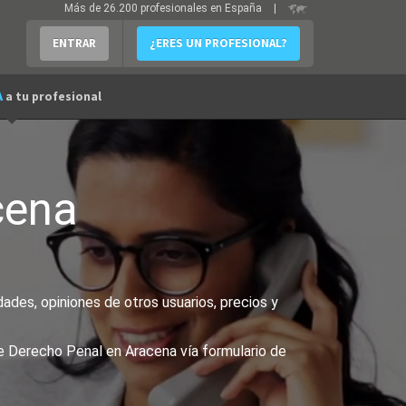
Más de 26.200 profesionales en España
|
ENTRAR
¿ERES UN PROFESIONAL?
A
a tu profesional
cena
des, opiniones de otros usuarios, precios y
de Derecho Penal en Aracena vía formulario de