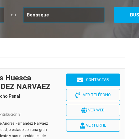
en
os Huesca
CONTACTAR
DEZ NARVAEZ
VER TELÉFONO
echo Penal
VER WEB
ontribución 8
e Andrea Fernández Narváez
VER PERFIL
lidad, prestado con una gran
liente y sus necesidades de