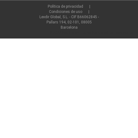
Política de privacidad
Condiciones de uso
Lexdir Global, S.L. - CIF B66062845 -
Pallars 194, 02-101, 08005
Barcelona
©2022 lexdir.com Todos los derechos reservados