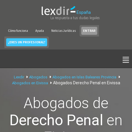
España
La respuesta a tus dudas legales
Cómo funciona
Ayuda
Noticias Jurídicas
ENTRAR
¿ERES UN PROFESIONAL?
Lexdir
Abogados
Abogados en Islas Baleares Provincia
Abogados Derecho Penal en Eivissa
Abogados en Eivissa
Abogados de
Derecho Penal
en