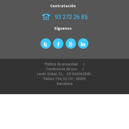
Contratación
93 272 26 85
Síguenos
Política de privacidad
Condiciones de uso
Lexdir Global, S.L. - CIF B66062845 -
Pallars 194, 02-101, 08005
Barcelona
©2022 lexdir.com Todos los derechos reservados