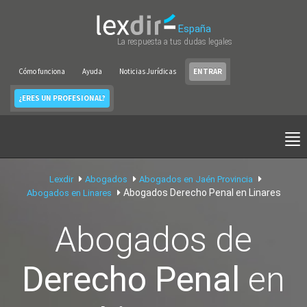
España
La respuesta a tus dudas legales
Cómo funciona
Ayuda
Noticias Jurídicas
ENTRAR
¿ERES UN PROFESIONAL?
Lexdir
Abogados
Abogados en Jaén Provincia
Abogados Derecho Penal en Linares
Abogados en Linares
Abogados de
Derecho Penal
en