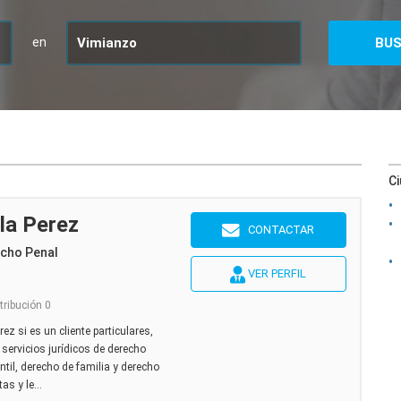
en
C
la Perez
CONTACTAR
echo Penal
VER PERFIL
tribución 0
ez si es un cliente particulares,
servicios jurídicos de derecho
ntil, derecho de familia y derecho
s y le...