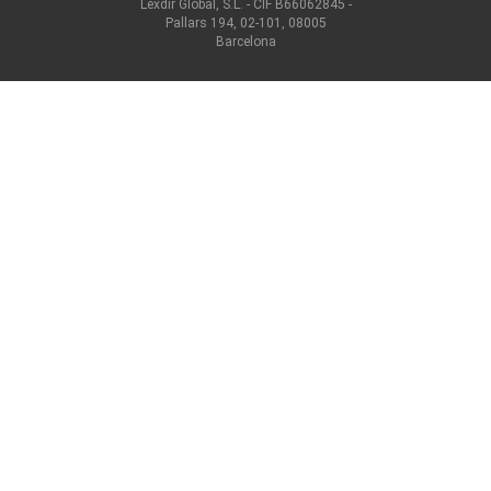
Lexdir Global, S.L. - CIF B66062845 -
Pallars 194, 02-101, 08005
Barcelona
©2022 lexdir.com Todos los derechos reservados