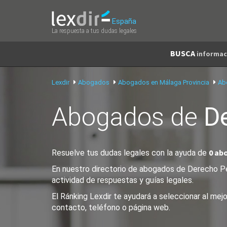
España
La respuesta a tus dudas legales
BUSCA
informac
Lexdir
Abogados
Abogados en Málaga Provincia
Ab
Abogados de
D
0 ab
Resuelve tus dudas legales con la ayuda de
En nuestro directorio de abogados de Derecho Pen
actividad de respuestas y guías legales.
El Ránking Lexdir te ayudará a seleccionar al me
contacto, teléfono o página web.