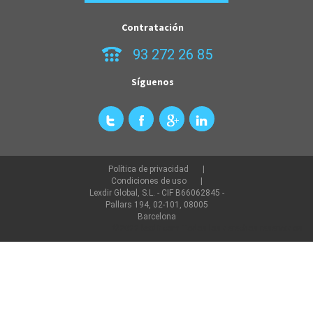
Contratación
93 272 26 85
Síguenos
Política de privacidad
Condiciones de uso
Lexdir Global, S.L. - CIF B66062845 -
Pallars 194, 02-101, 08005
Barcelona
©2022 lexdir.com Todos los derechos reservados