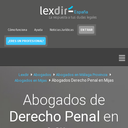
España
La respuesta a tus dudas legales
Cómo funciona
Ayuda
Noticias Jurídicas
ENTRAR
¿ERES UN PROFESIONAL?
Lexdir
Abogados
Abogados en Málaga Provincia
Abogados Derecho Penal en Mijas
Abogados en Mijas
Abogados de
Derecho Penal
en