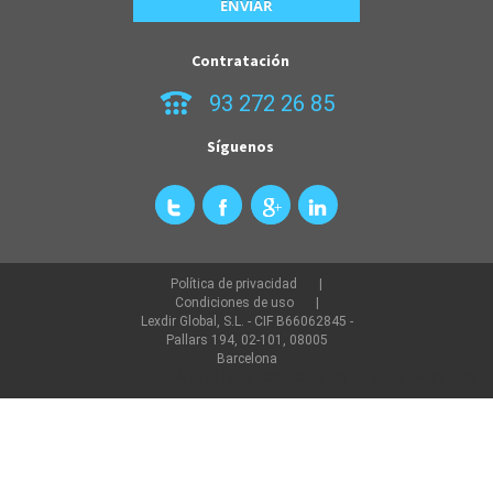
Contratación
93 272 26 85
Síguenos
Política de privacidad
Condiciones de uso
Lexdir Global, S.L. - CIF B66062845 -
Pallars 194, 02-101, 08005
Barcelona
©2022 lexdir.com Todos los derechos reservados