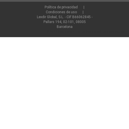
Política de privacidad
Condiciones de uso
Lexdir Global, S.L. - CIF B66062845 -
Pallars 194, 02-101, 08005
Barcelona
©2022 lexdir.com Todos los derechos reservados