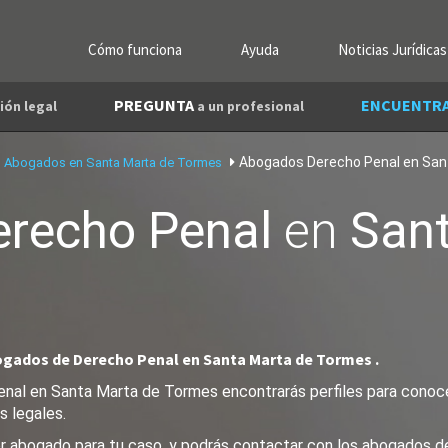
Cómo funciona
Ayuda
Noticias Jurídicas
PREGUNTA
ENCUENTR
ión legal
a un profesional
Abogados Derecho Penal en San
Abogados en Santa Marta de Tormes
erecho Penal
en
Sant
ogados de Derecho Penal en Santa Marta de Tormes .
nal en Santa Marta de Tormes encontrarás perfiles para conoce
s legales.
ejor abogado para tu caso, y podrás contactar con los abogados