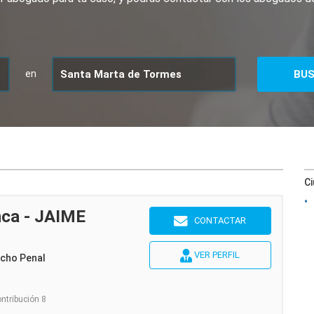
en
C
ca - JAIME
CONTACTAR
VER PERFIL
echo Penal
ontribución 8