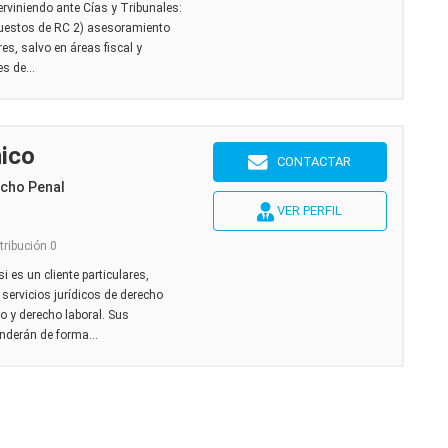
rviniendo ante Cías y Tribunales:
upuestos de RC 2) asesoramiento
res, salvo en áreas fiscal y
s de...
ico
CONTACTAR
echo Penal
VER PERFIL
tribución 0
 es un cliente particulares,
servicios jurídicos de derecho
io y derecho laboral. Sus
nderán de forma...