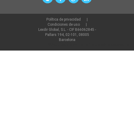
Política de privacidad
Condiciones de uso
Lexdir Global, S.L. - CIF B66062845 -
Pallars 194, 02-101, 08005
Barcelona
©2022 lexdir.com Todos los derechos reservados