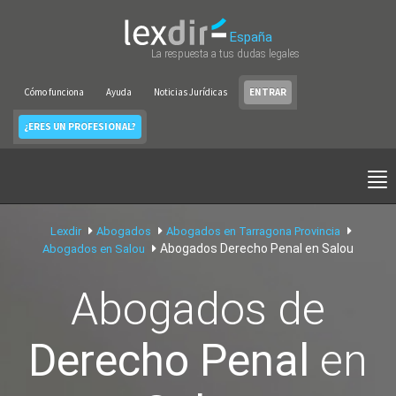
España
La respuesta a tus dudas legales
Cómo funciona
Ayuda
Noticias Jurídicas
ENTRAR
¿ERES UN PROFESIONAL?
Lexdir
Abogados
Abogados en Tarragona Provincia
Abogados Derecho Penal en Salou
Abogados en Salou
Abogados de
Derecho Penal
en