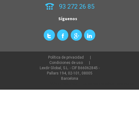
93 272 26 85
Síguenos
Política de privacidad
Condiciones de uso
Lexdir Global, S.L. - CIF B66062845 -
Pallars 194, 02-101, 08005
Barcelona
©2022 lexdir.com Todos los derechos reservados