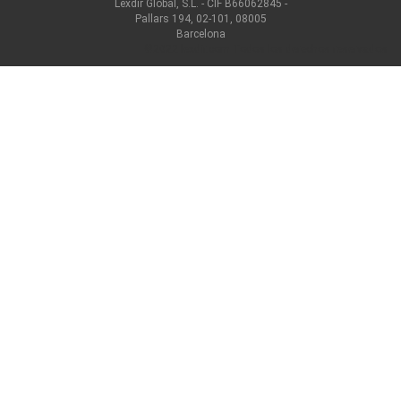
Lexdir Global, S.L. - CIF B66062845 -
Pallars 194, 02-101, 08005
Barcelona
©2022 lexdir.com Todos los derechos reservados