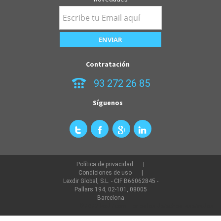
Contratación
93 272 26 85
Síguenos
Política de privacidad
Condiciones de uso
Lexdir Global, S.L. - CIF B66062845 -
Pallars 194, 02-101, 08005
Barcelona
©2022 lexdir.com Todos los derechos reservados