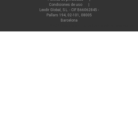
Condiciones de uso
Lexdir Global, S.L. - CIF B66062845 -
Pallars 194, 02-101, 08005
Barcelona
©2022 lexdir.com Todos los derechos reservados