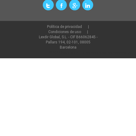
Política de privacidad
Condiciones de uso
Lexdir Global, S.L. - CIF B66062845 -
Pallars 194, 02-101, 08005
Barcelona
©2022 lexdir.com Todos los derechos reservados