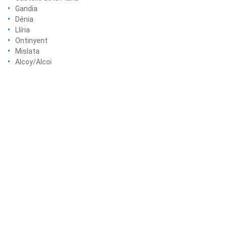
Gandia
Dénia
Llíria
Ontinyent
Mislata
Alcoy/Alcoi