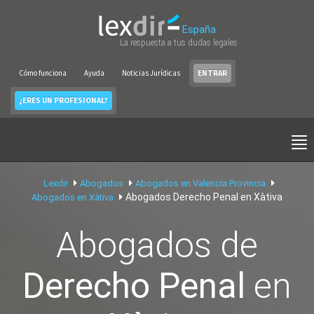
España
La respuesta a tus dudas legales
Cómo funciona
Ayuda
Noticias Jurídicas
ENTRAR
¿ERES UN PROFESIONAL?
Lexdir
Abogados
Abogados en Valencia Provincia
Abogados Derecho Penal en Xàtiva
Abogados en Xàtiva
Abogados de
Derecho Penal
en